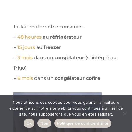
Le lait maternel se conserve :
–
48 heures
au
réfrigérateur
–
15 jours
au
freezer
–
3 mois
dans un
congélateur
(si intégré au
frigo)
–
6 mois
dans un
congélateur coffre
Nous utilisons des cookies pour vous garantir la meilleure
expérience sur notre site web. Si vous continuez à utiliser ce
site, nous supposerons que vous en êtes satisfait.
Ok
Non
Politique de confidentialité