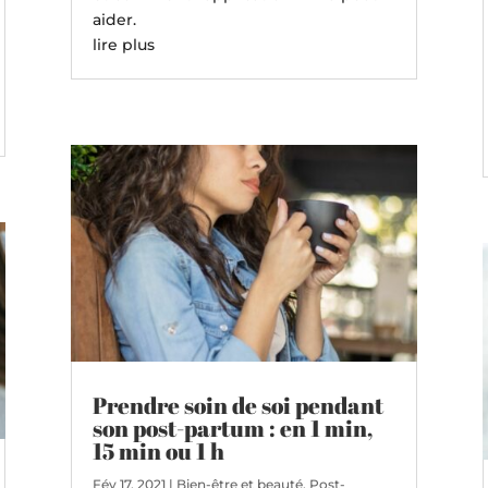
aider.
lire plus
Prendre soin de soi pendant
son post-partum : en 1 min,
15 min ou 1 h
Fév 17, 2021
|
Bien-être et beauté
,
Post-