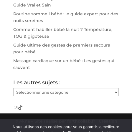
Guide Vrai et Sain
Routine sommeil bébé : le guide expert pour des
nuits sereines
Comment habiller bébé la nuit ? Température,
TOG & gigoteuse
Guide ultime des gestes de premiers secours
pour bébé
Massage cardiaque sur un bébé : Les gestes qui
sauvent
Les autres sujets :
Les
autres
sujets
Instagram
TikTok
:
© Akna – Site réalisé par
forthcollab.fr
|
Création
Nous utilisons des cookies pour vous garantir la meilleure
de blog à Rouen
-
Mentions Légales
-
Politique