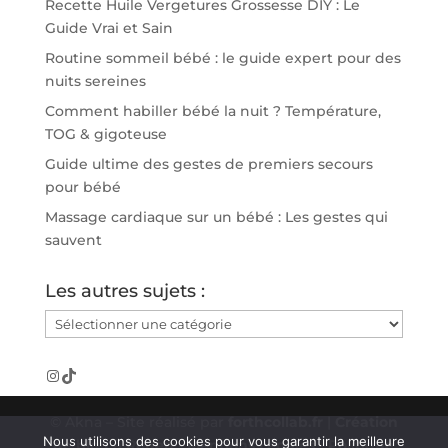
Recette Huile Vergetures Grossesse DIY : Le
Guide Vrai et Sain
Routine sommeil bébé : le guide expert pour des
nuits sereines
Comment habiller bébé la nuit ? Température,
TOG & gigoteuse
Guide ultime des gestes de premiers secours
pour bébé
Massage cardiaque sur un bébé : Les gestes qui
sauvent
Les autres sujets :
Les
autres
sujets
Instagram
TikTok
:
© Akna – Site réalisé par
forthcollab.fr
|
Création
Nous utilisons des cookies pour vous garantir la meilleure
de blog à Rouen
-
Mentions Légales
-
Politique