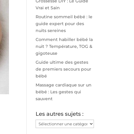
Grossesse DIY : Le Guide
Vrai et Sain
Routine sommeil bébé : le
guide expert pour des
nuits sereines
Comment habiller bébé la
nuit ? Température, TOG &
gigoteuse
Guide ultime des gestes
de premiers secours pour
bébé
Massage cardiaque sur un
bébé : Les gestes qui
sauvent
Les autres sujets :
Les
autres