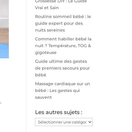
Grossesse DIY : Le Guide
Vrai et Sain
Routine sommeil bébé : le
guide expert pour des
nuits sereines
Comment habiller bébé la
nuit ? Température, TOG &
gigoteuse
Guide ultime des gestes
de premiers secours pour
bébé
Massage cardiaque sur un
bébé : Les gestes qui
sauvent
,
Les autres sujets :
Les
autres