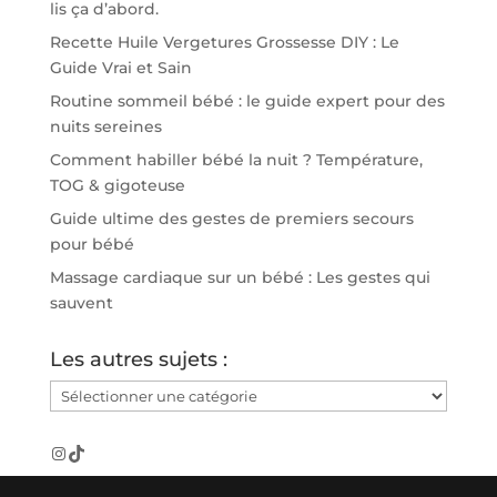
lis ça d’abord.
Recette Huile Vergetures Grossesse DIY : Le
Guide Vrai et Sain
Routine sommeil bébé : le guide expert pour des
nuits sereines
Comment habiller bébé la nuit ? Température,
TOG & gigoteuse
Guide ultime des gestes de premiers secours
pour bébé
Massage cardiaque sur un bébé : Les gestes qui
sauvent
Les autres sujets :
Les
autres
sujets
Instagram
TikTok
: