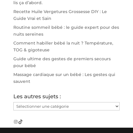
lis ça d’abord.
Recette Huile Vergetures Grossesse DIY : Le
Guide Vrai et Sain
Routine sommeil bébé : le guide expert pour des
nuits sereines
Comment habiller bébé la nuit ? Température,
TOG & gigoteuse
Guide ultime des gestes de premiers secours
pour bébé
Massage cardiaque sur un bébé : Les gestes qui
sauvent
Les autres sujets :
Les
autres
sujets
Instagram
TikTok
: