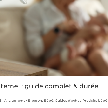
ternel : guide complet & durée
6
|
Allaitement / Biberon
,
Bébé
,
Guides d'achat
,
Produits bébé