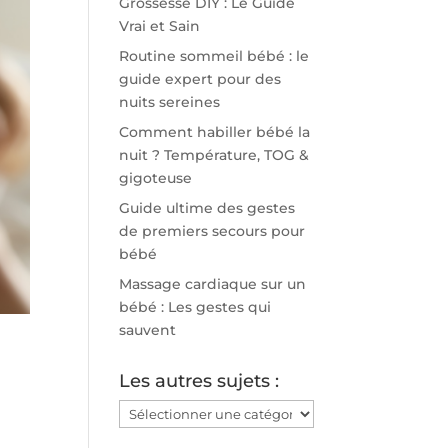
Grossesse DIY : Le Guide
Vrai et Sain
Routine sommeil bébé : le
guide expert pour des
nuits sereines
Comment habiller bébé la
nuit ? Température, TOG &
gigoteuse
Guide ultime des gestes
de premiers secours pour
bébé
Massage cardiaque sur un
bébé : Les gestes qui
sauvent
Les autres sujets :
Les
autres