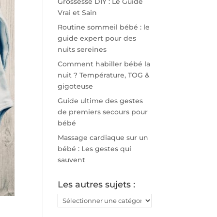
Grossesse DIY : Le Guide
Vrai et Sain
Routine sommeil bébé : le
guide expert pour des
nuits sereines
Comment habiller bébé la
nuit ? Température, TOG &
gigoteuse
Guide ultime des gestes
de premiers secours pour
bébé
Massage cardiaque sur un
bébé : Les gestes qui
sauvent
Les autres sujets :
Les
autres