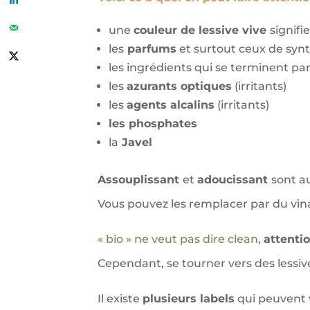
une
couleur de lessive vive
signifi
les
parfums
et surtout ceux de syn
les ingrédients qui se terminent pa
les
azurants optiques
(irritants)
les
agents alcalins
(irritants)
les phosphates
la
Javel
Assouplissant
et
adoucissant
sont a
Vous pouvez les remplacer par du vinai
« bio » ne veut pas dire clean
,
attenti
Cependant, se tourner vers des lessi
Il existe
plusieurs labels
qui peuvent 