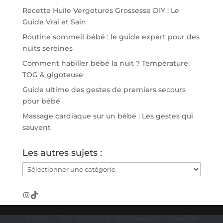
Recette Huile Vergetures Grossesse DIY : Le
Guide Vrai et Sain
Routine sommeil bébé : le guide expert pour des
nuits sereines
Comment habiller bébé la nuit ? Température,
TOG & gigoteuse
Guide ultime des gestes de premiers secours
pour bébé
Massage cardiaque sur un bébé : Les gestes qui
sauvent
Les autres sujets :
Les
autres
sujets
Instagram
TikTok
:
© Akna – Site réalisé par
forthcollab.fr
|
Création