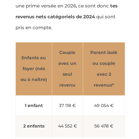
une prime versée en 2026, ce sont donc
tes
revenus nets catégoriels de 2024
qui sont
pris en compte.
Couple
Parent isolé
Enfants au
avec un
ou couple
foyer (nés
seul
avec 2
ou à naître)
revenu
revenus*
1 enfant
37 118 €
49 054 €
2 enfants
44 552 €
56 478 €