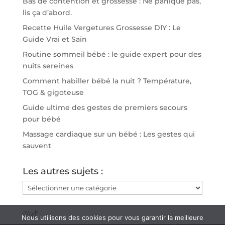
Bas de contention et grossesse : Ne panique pas,
lis ça d’abord.
Recette Huile Vergetures Grossesse DIY : Le
Guide Vrai et Sain
Routine sommeil bébé : le guide expert pour des
nuits sereines
Comment habiller bébé la nuit ? Température,
TOG & gigoteuse
Guide ultime des gestes de premiers secours
pour bébé
Massage cardiaque sur un bébé : Les gestes qui
sauvent
Les autres sujets :
Les
autres
sujets
Instagram
TikTok
Nous utilisons des cookies pour vous garantir la meilleure
: