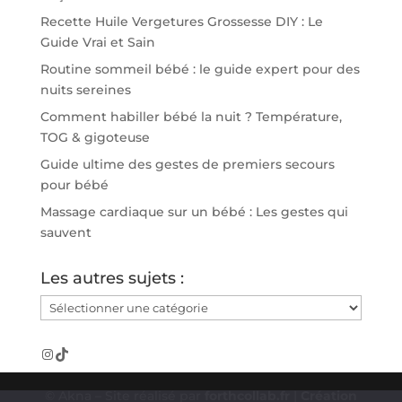
Recette Huile Vergetures Grossesse DIY : Le
Guide Vrai et Sain
Routine sommeil bébé : le guide expert pour des
nuits sereines
Comment habiller bébé la nuit ? Température,
TOG & gigoteuse
Guide ultime des gestes de premiers secours
pour bébé
Massage cardiaque sur un bébé : Les gestes qui
sauvent
Les autres sujets :
Les
autres
sujets
Instagram
TikTok
:
© Akna – Site réalisé par
forthcollab.fr
|
Création