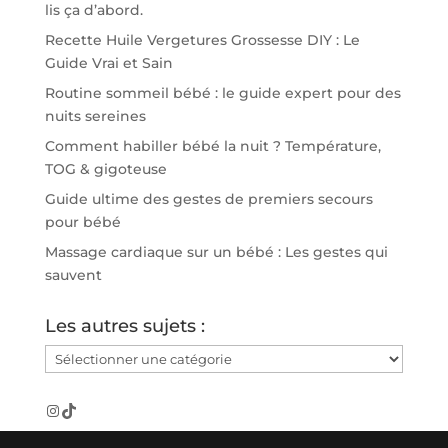
lis ça d’abord.
Recette Huile Vergetures Grossesse DIY : Le
Guide Vrai et Sain
Routine sommeil bébé : le guide expert pour des
nuits sereines
Comment habiller bébé la nuit ? Température,
TOG & gigoteuse
Guide ultime des gestes de premiers secours
pour bébé
Massage cardiaque sur un bébé : Les gestes qui
sauvent
Les autres sujets :
Les
autres
sujets
Instagram
TikTok
: