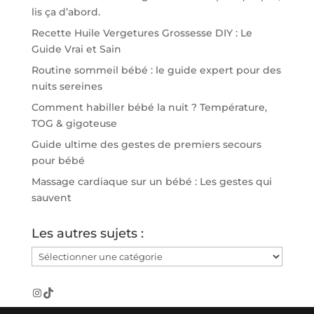
lis ça d’abord.
Recette Huile Vergetures Grossesse DIY : Le
Guide Vrai et Sain
Routine sommeil bébé : le guide expert pour des
nuits sereines
Comment habiller bébé la nuit ? Température,
TOG & gigoteuse
Guide ultime des gestes de premiers secours
pour bébé
Massage cardiaque sur un bébé : Les gestes qui
sauvent
Les autres sujets :
Les
autres
sujets
Instagram
TikTok
: