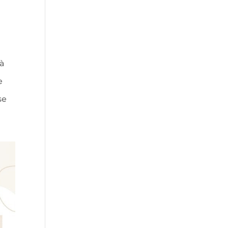
 à
e
se