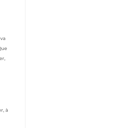
 va
Que
er,
r, à